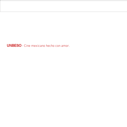
¡Clases de Histor
¡Clases de historia llega a cartelera
nacional!
UNBESO
- Cine mexicano hecho con amor.